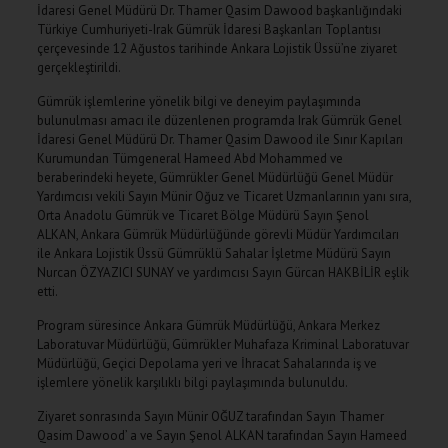
İdaresi Genel Müdürü Dr. Thamer Qasim Dawood başkanlığındaki
Türkiye Cumhuriyeti-Irak Gümrük İdaresi Başkanları Toplantısı
çerçevesinde 12 Ağustos tarihinde Ankara Lojistik Üssü’ne ziyaret
gerçekleştirildi.
Gümrük işlemlerine yönelik bilgi ve deneyim paylaşımında
bulunulması amacı ile düzenlenen programda Irak Gümrük Genel
İdaresi Genel Müdürü Dr. Thamer Qasim Dawood ile Sınır Kapıları
Kurumundan Tümgeneral Hameed Abd Mohammed ve
beraberindeki heyete, Gümrükler Genel Müdürlüğü Genel Müdür
Yardımcısı vekili Sayın Münir Oğuz ve Ticaret Uzmanlarının yanı sıra,
Orta Anadolu Gümrük ve Ticaret Bölge Müdürü Sayın Şenol
ALKAN, Ankara Gümrük Müdürlüğünde görevli Müdür Yardımcıları
ile Ankara Lojistik Üssü Gümrüklü Sahalar İşletme Müdürü Sayın
Nurcan ÖZYAZICI SUNAY ve yardımcısı Sayın Gürcan HAKBİLİR eşlik
etti.
Program süresince Ankara Gümrük Müdürlüğü, Ankara Merkez
Laboratuvar Müdürlüğü, Gümrükler Muhafaza Kriminal Laboratuvar
Müdürlüğü, Geçici Depolama yeri ve İhracat Sahalarında iş ve
işlemlere yönelik karşılıklı bilgi paylaşımında bulunuldu.
Ziyaret sonrasında Sayın Münir OĞUZ tarafından Sayın Thamer
Qasim Dawood’ a ve Sayın Şenol ALKAN tarafından Sayın Hameed