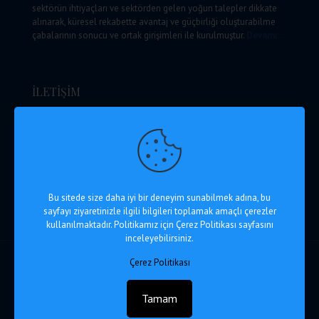
sektörün ihtiyaçları ve sektörden gelen yoğun talepler dikkate
alınarak, küresel rekabette avantaj ve güçbirliği oluşturabilme
çabalarının sonucu ve ortak girişimleri ile kurulmuştur.
Devamı…
İLETİŞİM
Ankara Lojistik Üssü Yönetim Mrk. A Blok Kışla Mah. Kışla
Küme Evleri No: 177/1 Kahramankazan / Ankara
+90 312 812 12 00 (pbx)
+90 312 812 12 06
info@alu.com.tr
Haritada Göster
Bu sitede size daha iyi bir deneyim sunabilmek adına, bu
sayfayı ziyaretinizle ilgili bilgileri toplamak amaçlı çerezler
kullanılmaktadır. Politikamız için Çerez Politikası sayfasını
inceleyebilirsiniz.
Çerez Politikası
© 2026 Ankara Lojistik Üssü
Web Tasarım Hosting :
Tamam