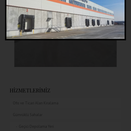
HİZMETLERİMİZ
Ofis ve Ticari Alan Kiralama
Gümrüklü Sahalar
Geçici Depolama Yeri