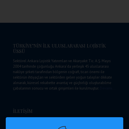
TÜRKİYE’NİN İLK ULUSLARARASI LOJİSTİK
ÜSSÜ
Sektörel Ankara Lojistik Yatırımları ve Akaryakıt Tic. A.Ş. Mayıs
2004 tarihinde çoğunluğu Ankara’da yerleşik 45 uluslararası
nakliye şirketi tarafından bölgenin coğrafi, ticari önemi ile
sektörün ihtiyaçları ve sektörden gelen yoğun talepler dikkate
alınarak, küresel rekabette avantaj ve güçbirliği oluşturabilme
çabalarının sonucu ve ortak girişimleri ile kurulmuştur.
Devamı…
İLETİŞİM
Ankara Lojistik Üssü Yönetim Mrk. A Blok Kışla Mah. Kışla
Küme Evleri No: 177/1 Kahramankazan / Ankara