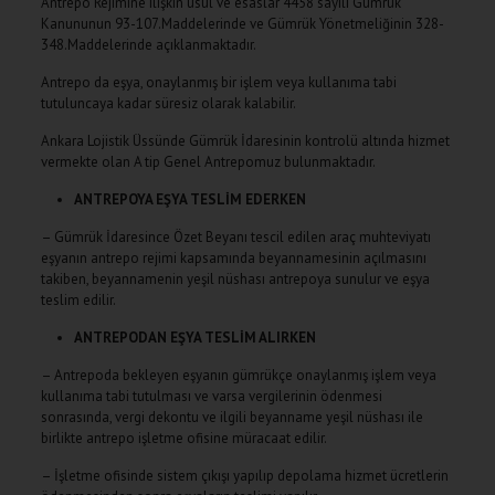
Antrepo Rejimine ilişkin usul ve esaslar 4458 sayılı Gümrük
Kanununun 93-107.Maddelerinde ve Gümrük Yönetmeliğinin 328-
348.Maddelerinde açıklanmaktadır.
Antrepo da eşya, onaylanmış bir işlem veya kullanıma tabi
tutuluncaya kadar süresiz olarak kalabilir.
Ankara Lojistik Üssünde Gümrük İdaresinin kontrolü altında hizmet
vermekte olan A tip Genel Antrepomuz bulunmaktadır.
ANTREPOYA EŞYA TESLİM EDERKEN
– Gümrük İdaresince Özet Beyanı tescil edilen araç muhteviyatı
eşyanın antrepo rejimi kapsamında beyannamesinin açılmasını
takiben, beyannamenin yeşil nüshası antrepoya sunulur ve eşya
teslim edilir.
ANTREPODAN EŞYA TESLİM ALIRKEN
– Antrepoda bekleyen eşyanın gümrükçe onaylanmış işlem veya
kullanıma tabi tutulması ve varsa vergilerinin ödenmesi
sonrasında, vergi dekontu ve ilgili beyanname yeşil nüshası ile
birlikte antrepo işletme ofisine müracaat edilir.
– İşletme ofisinde sistem çıkışı yapılıp depolama hizmet ücretlerin