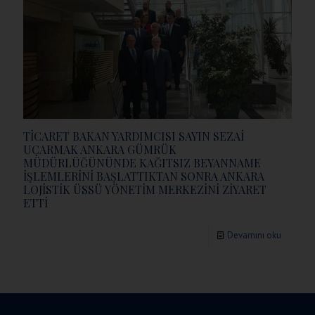
TİCARET BAKAN YARDIMCISI SAYIN SEZAİ
UÇARMAK ANKARA GÜMRÜK
MÜDÜRLÜĞÜNÜNDE KAĞITSIZ BEYANNAME
İŞLEMLERİNİ BAŞLATTIKTAN SONRA ANKARA
LOJİSTİK ÜSSÜ YÖNETİM MERKEZİNİ ZİYARET
ETTİ
Devamını oku