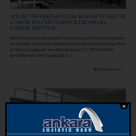
ATILIM ÜNİVERSİTESİ ULUSLARARASI TİCARET VE
LOJİSTİK BÖLÜMÜ ÖĞRENCİLERİ ANKARA
LOJİSTİK ÜSSÜ’NDE
Atılım Üniversitesi Uluslararası Ticaret ve Lojistik Bölümü tarafından
her sömestr düzenlenen ziyaretlerden biri daha Bölüm Başkanı Prof.
Dr. Nevzat Saygılıoğlu koordinasyonunda 12.5.2019 tarihinde
gerçekleşmiştir. Sayın Saygılıoğlu
[…]
Devamını oku