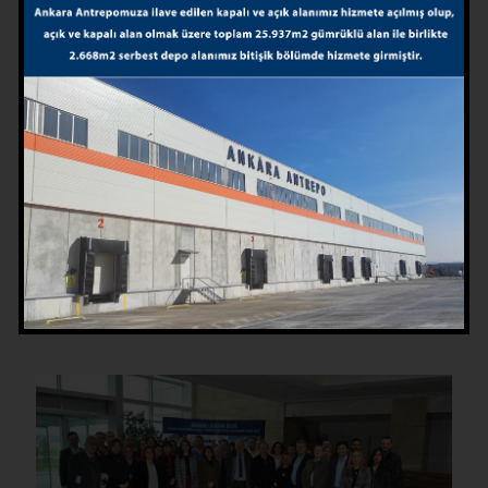
KAHRAMANKAZAN MESLEKİ VE TEKNİK ANADOLU
LİSESİ ULAŞTIRMA HİZMETLERİ (LOJİSTİK) ALANI
ÖĞRENCİLERİ ANKARA LOJİSTİK ÜSSÜ’NDE
17 Nisan 2019 tarihinde Kahramankazan Mesleki ve Teknik Anadolu
Lisesi Ulaştırma Hizmetleri (Lojistik)Alanı 11. Sınıf öğrencileriyle,
Müdür Yardımcısı İlhami Şirin ve Ulaştırma Hizmetleri Alan Şefi
Özgen
[…]
Devamını oku