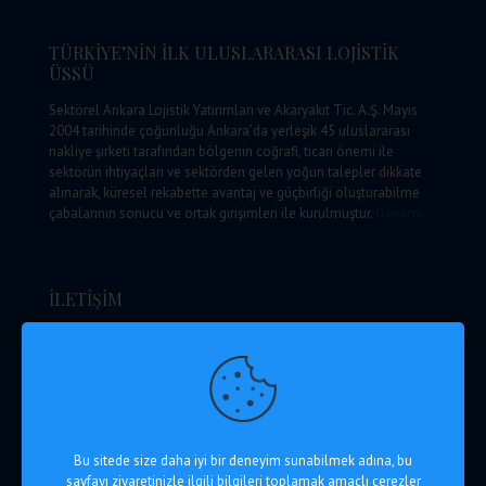
TÜRKİYE’NİN İLK ULUSLARARASI LOJİSTİK
ÜSSÜ
Sektörel Ankara Lojistik Yatırımları ve Akaryakıt Tic. A.Ş. Mayıs
2004 tarihinde çoğunluğu Ankara’da yerleşik 45 uluslararası
nakliye şirketi tarafından bölgenin coğrafi, ticari önemi ile
sektörün ihtiyaçları ve sektörden gelen yoğun talepler dikkate
alınarak, küresel rekabette avantaj ve güçbirliği oluşturabilme
çabalarının sonucu ve ortak girişimleri ile kurulmuştur.
Devamı…
İLETİŞİM
Ankara Lojistik Üssü Yönetim Mrk. A Blok Kışla Mah. Kışla
Küme Evleri No: 177/1 Kahramankazan / Ankara
+90 312 812 12 00 (pbx)
+90 312 812 12 06
info@alu.com.tr
Haritada Göster
Bu sitede size daha iyi bir deneyim sunabilmek adına, bu
sayfayı ziyaretinizle ilgili bilgileri toplamak amaçlı çerezler