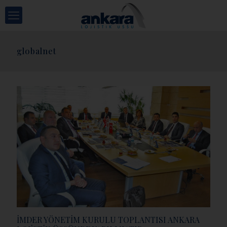
globalnet
İMDER YÖNETİM KURULU TOPLANTISI ANKARA