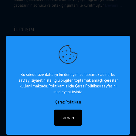
çabalarının sonucu ve ortak girişimleri ile kurulmuştur.
Devamı…
İLETİŞİM
Ankara Lojistik Üssü Yönetim Mrk. A Blok Kışla Mah. Kışla
Küme Evleri No: 177/1 Kahramankazan / Ankara
+90 312 812 12 00 (pbx)
+90 312 812 12 06
info@alu.com.tr
Haritada Göster
Bu sitede size daha iyi bir deneyim sunabilmek adına, bu
sayfayı ziyaretinizle ilgili bilgileri toplamak amaçlı çerezler
kullanılmaktadır. Politikamız için Çerez Politikası sayfasını
inceleyebilirsiniz.
Çerez Politikası
© 2026 Ankara Lojistik Üssü
Web Tasarım Hosting :
Tamam