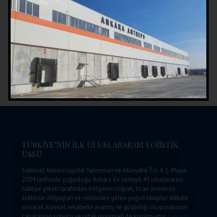
PAYLAŞ:
TÜRKİYE’NİN İLK ULUSLARARASI LOJİSTİK
ÜSSÜ
Sektörel Ankara Lojistik Yatırımları ve Akaryakıt Tic. A.Ş. Mayıs
2004 tarihinde çoğunluğu Ankara’da yerleşik 45 uluslararası
nakliye şirketi tarafından bölgenin coğrafi, ticari önemi ile
sektörün ihtiyaçları ve sektörden gelen yoğun talepler dikkate
alınarak, küresel rekabette avantaj ve güçbirliği oluşturabilme
çabalarının sonucu ve ortak girişimleri ile kurulmuştur.
Devamı…