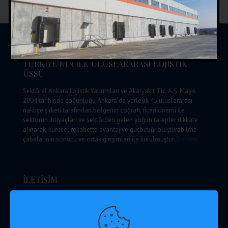
PAYLAŞ:
TÜRKİYE’NİN İLK ULUSLARARASI LOJİSTİK
ÜSSÜ
Sektörel Ankara Lojistik Yatırımları ve Akaryakıt Tic. A.Ş. Mayıs
2004 tarihinde çoğunluğu Ankara’da yerleşik 45 uluslararası
nakliye şirketi tarafından bölgenin coğrafi, ticari önemi ile
sektörün ihtiyaçları ve sektörden gelen yoğun talepler dikkate
alınarak, küresel rekabette avantaj ve güçbirliği oluşturabilme
çabalarının sonucu ve ortak girişimleri ile kurulmuştur.
Devamı…
İLETİŞİM
Ankara Lojistik Üssü Yönetim Mrk. A Blok Kışla Mah. Kışla
Küme Evleri No: 177/1 Kahramankazan / Ankara
+90 312 812 12 00 (pbx)
+90 312 812 12 06